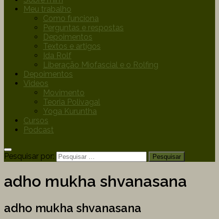
Meu trabalho
Como funciona
Perguntas e respostas
Depoimentos
Textos e artigos
Ida Rolf
Liberação Miofascial e o Rolfing
Depoimentos
Videos
Movimento
Teoria Polivagal
Yoga Kuruntha
Cursos
Podcast
Pesquisar por:
adho mukha shvanasana
adho mukha shvanasana