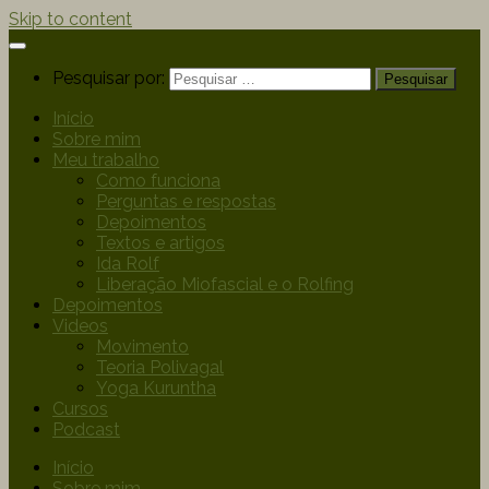
Skip to content
Pesquisar por:
Início
Sobre mim
Meu trabalho
Como funciona
Perguntas e respostas
Depoimentos
Textos e artigos
Ida Rolf
Liberação Miofascial e o Rolfing
Depoimentos
Videos
Movimento
Teoria Polivagal
Yoga Kuruntha
Cursos
Podcast
Início
Sobre mim