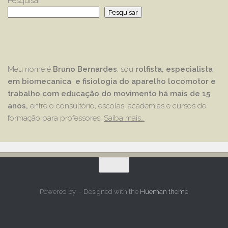
Pesquisar
Pesquisar
Meu nome é
Bruno Bernardes
, sou
rolfista, especialista
em biomecanica e fisiologia do aparelho locomotor e
trabalho com educação
do movimento há mais de 15
anos,
entre o consultório, escolas, academias e cursos de
formação para professores.
Saiba mais…
Powered by
- Designed with the
Hueman theme