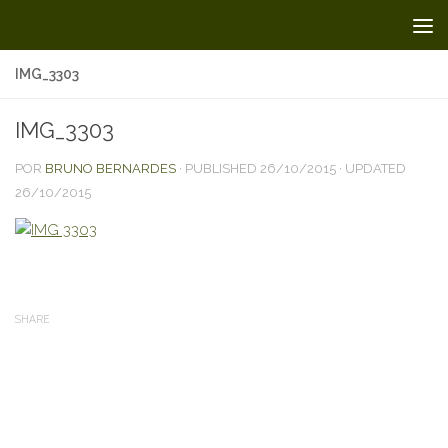
Skip to content
IMG_3303
IMG_3303
POR
BRUNO BERNARDES
· PUBLISHED
26/10/2015
· UPDATED
26/10/2015
SHARE