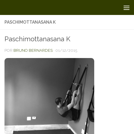
Skip to content
PASCHIMOTTANASANA K
Paschimottanasana K
POR
BRUNO BERNARDES
·
01/12/2015