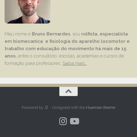
Meu nome é
Bruno Bernardes
, sou
rolfista, especialista
em biomecanica e fisiologia do aparelho locomotor e
trabalho com educação
do movimento há mais de 15
anos,
entre o consultório, escolas, academias e cursos de
formação para professores.
Saiba mais…
Powered by
- Designed with the
Hueman theme