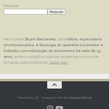
Pesquisar
Pesquisar
Meu nome é
Bruno Bernardes
, sou
rolfista, especialista
em biomecanica e fisiologia do aparelho locomotor e
trabalho com educação
do movimento há mais de 15
anos,
entre o consultório, escolas, academias e cursos de
formação para professores.
Saiba mais…
Powered by
- Designed with the
Hueman theme