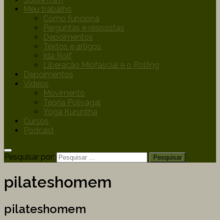
Meu trabalho
Como funciona
Perguntas e respostas
Depoimentos
Textos e artigos
Ida Rolf
Liberação Miofascial e o Rolfing
Depoimentos
Videos
Movimento
Teoria Polivagal
Yoga Kuruntha
Cursos
Podcast
Pesquisar por:
pilateshomem
pilateshomem