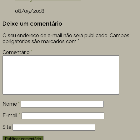
08/05/2018
Deixe um comentário
O seu endereço de e-mail não será publicado.
Campos
obrigatórios são marcados com
*
Comentário
*
Nome
*
E-mail
*
Site