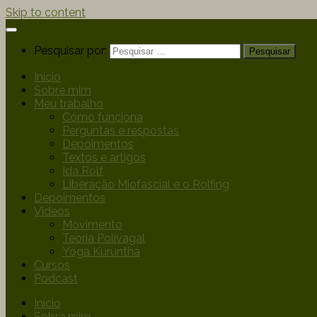
Skip to content
Pesquisar por:
Início
Sobre mim
Meu trabalho
Como funciona
Perguntas e respostas
Depoimentos
Textos e artigos
Ida Rolf
Liberação Miofascial e o Rolfing
Depoimentos
Videos
Movimento
Teoria Polivagal
Yoga Kuruntha
Cursos
Podcast
Início
Sobre mim