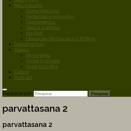
Meu trabalho
Como funciona
Perguntas e respostas
Depoimentos
Textos e artigos
Ida Rolf
Liberação Miofascial e o Rolfing
Depoimentos
Videos
Movimento
Teoria Polivagal
Yoga Kuruntha
Cursos
Podcast
Pesquisar por:
parvattasana 2
parvattasana 2