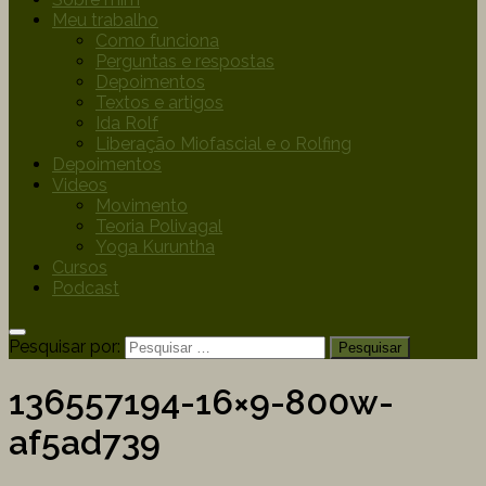
Meu trabalho
Como funciona
Perguntas e respostas
Depoimentos
Textos e artigos
Ida Rolf
Liberação Miofascial e o Rolfing
Depoimentos
Videos
Movimento
Teoria Polivagal
Yoga Kuruntha
Cursos
Podcast
Pesquisar por:
136557194-16×9-800w-
af5ad739