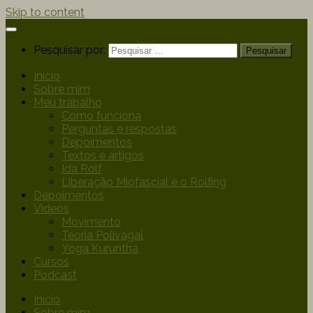
Skip to content
Pesquisar por:
Início
Sobre mim
Meu trabalho
Como funciona
Perguntas e respostas
Depoimentos
Textos e artigos
Ida Rolf
Liberação Miofascial e o Rolfing
Depoimentos
Videos
Movimento
Teoria Polivagal
Yoga Kuruntha
Cursos
Podcast
Início
Sobre mim