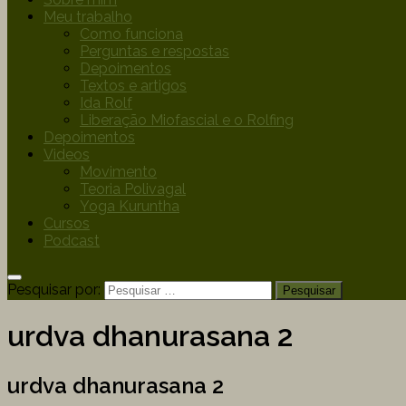
Meu trabalho
Como funciona
Perguntas e respostas
Depoimentos
Textos e artigos
Ida Rolf
Liberação Miofascial e o Rolfing
Depoimentos
Videos
Movimento
Teoria Polivagal
Yoga Kuruntha
Cursos
Podcast
Pesquisar por:
urdva dhanurasana 2
urdva dhanurasana 2