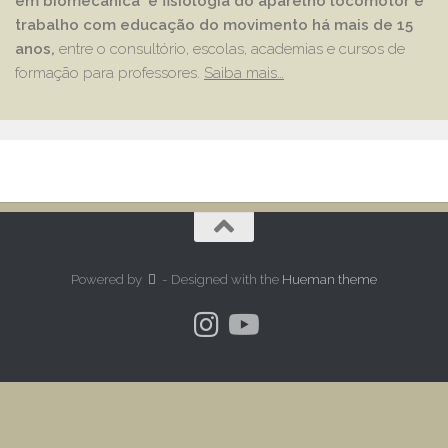
em biomecanica e fisiologia do aparelho locomotor e
trabalho com educação
do movimento há mais de 15
anos,
entre o consultório, escolas, academias e cursos de
formação para professores.
Saiba mais…
Powered by
- Designed with the
Hueman theme