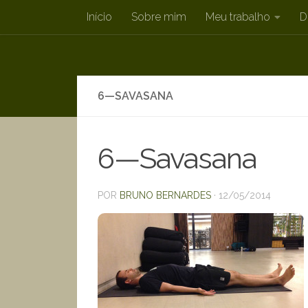
Início
Sobre mim
Meu trabalho
D
Skip to content
6—SAVASANA
6—Savasana
POR
BRUNO BERNARDES
·
12/05/2014