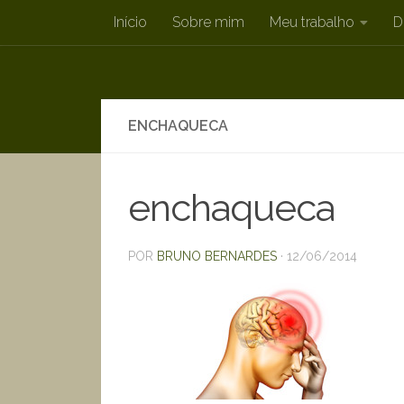
Início
Sobre mim
Meu trabalho
D
Skip to content
ENCHAQUECA
enchaqueca
POR
BRUNO BERNARDES
·
12/06/2014