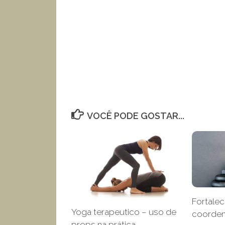
VOCÊ PODE GOSTAR...
Fortale
Yoga terapeutico – uso de
coorden
props na prática