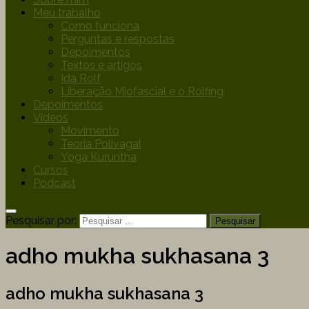
Meu trabalho
Como funciona
Perguntas e respostas
Depoimentos
Textos e artigos
Ida Rolf
Liberação Miofascial e o Rolfing
Depoimentos
Videos
Movimento
Teoria Polivagal
Yoga Kuruntha
Cursos
Podcast
Pesquisar por:
adho mukha sukhasana 3
adho mukha sukhasana 3