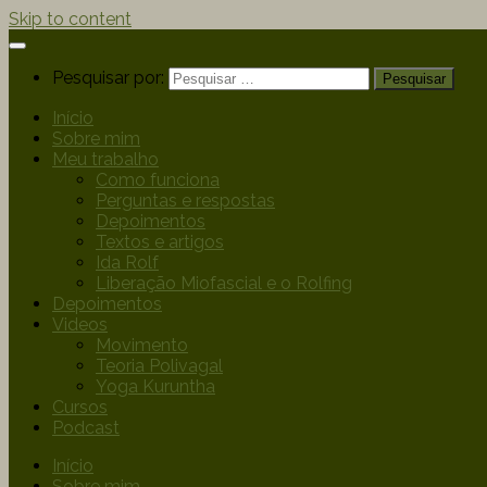
Skip to content
Pesquisar por:
Início
Sobre mim
Meu trabalho
Como funciona
Perguntas e respostas
Depoimentos
Textos e artigos
Ida Rolf
Liberação Miofascial e o Rolfing
Depoimentos
Videos
Movimento
Teoria Polivagal
Yoga Kuruntha
Cursos
Podcast
Início
Sobre mim