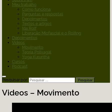
Meu trabalho
Como funciona
Perguntas e respostas
Depoimentos
Textos e artigos
Ida Rolf
Liberação Miofascial e o Rolfing
Depoimentos
Videos
Movimento
Teoria Polivagal
Yoga Kuruntha
Cursos
Podcast
Pesquisar por:
Videos – Movimento