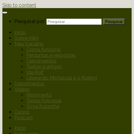
Skip to content
Pesquisar por:
Início
Sobre mim
Meu trabalho
Como funciona
Perguntas e respostas
Depoimentos
Textos e artigos
Ida Rolf
Liberação Miofascial e o Rolfing
Depoimentos
Videos
Movimento
Teoria Polivagal
Yoga Kuruntha
Cursos
Podcast
Início
Sobre mim