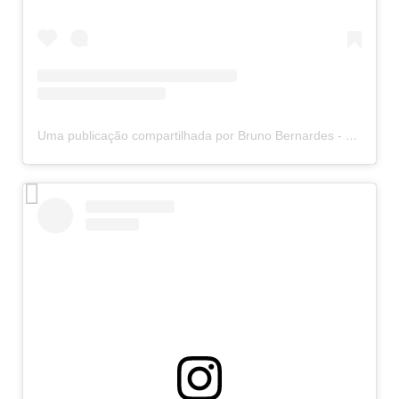
Uma publicação compartilhada por Bruno Bernardes - Rolfing IE (@rolfingcombruno)