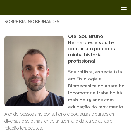
Skip to content
SOBRE BRUNO BERNARDES
Olá! Sou Bruno
Bernardes e vou te
contar um pouco da
minha história
profissional:
Sou rolfista, especialista
em Fisiologia e
Biomecanica do aparelho
locomotor e trabalho há
mais de 15 anos com
educação do movimento.
Atendo pessoas no consultório e dou aulas e cursos em
diversas disciplinas, entre anatomia, didática de aulas e
relação terapeutica.