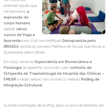
entender aquilo que
me fascinava,
a
expressão do
corpo humano
,
realizei
vários
cursos de Yoga e
Ayurveda
e em 2012 me certifiquei
Quiropraxista pelo
IBRAQUI
, escola do pioneiro Matheus de Souza, que trouxe a
Quiropraxia para o Brasil.
Em 2013 me tornei
Especialista em Biomecânica e
Fisiologia
do aparelho locomotor pelo I
nstituito de
Ortopedia de Traumatologia do Hospital das Clínicas –
FMUSP
e neste mesmo ano conheci o método
Rolfing de
Integração Estrutural.
Durante a formação de Rolfing, após 10 anos de trabalho em