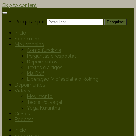
Skip to content
Pesquisar por:
Início
Sobre mim
Meu trabalho
Como funciona
Perguntas e respostas
Depoimentos
Textos e artigos
Ida Rolf
Liberação Miofascial e o Rolfing
Depoimentos
Videos
Movimento
Teoria Polivagal
Yoga Kuruntha
Cursos
Podcast
Início
Sobre mim