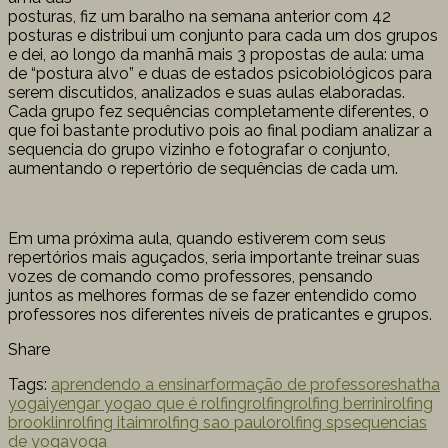
posturas, fiz um baralho na semana anterior com 42
posturas e distribui um conjunto para cada um dos grupos
e dei, ao longo da manhã mais 3 propostas de aula: uma
de “postura alvo” e duas de estados psicobiológicos para
serem discutidos, analizados e suas aulas elaboradas.
Cada grupo fez sequências completamente diferentes, o
que foi bastante produtivo pois ao final podiam analizar a
sequencia do grupo vizinho e fotografar o conjunto,
aumentando o repertório de sequências de cada um.
Em uma próxima aula, quando estiverem com seus
repertórios mais aguçados, seria importante treinar suas
vozes de comando como professores, pensando
juntos as melhores formas de se fazer entendido como
professores nos diferentes níveis de praticantes e grupos.
Share
Tags:
aprendendo a ensinar
formação de professores
hatha
yoga
iyengar yoga
o que é rolfing
rolfing
rolfing berrini
rolfing
brooklin
rolfing itaim
rolfing sao paulo
rolfing sp
sequencias
de yoga
yoga