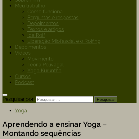
Meu trabalho
Como funciona
Perguntas e respostas
Depoimentos
Textos e artigos
Ida Rolf
Liberação Miofascial e o Rolfing
Depoimentos
Videos
Movimento
Teoria Polivagal
Yoga Kuruntha
Cursos
Podcast
Pesquisar por:
Yoga
Aprendendo a ensinar Yoga –
Montando sequências