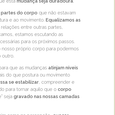
que esta
mudança seja duradoura
.
 partes do corpo
que não estavam
ura e ao movimento.
Equalizamos as
relações entre outras partes,
camos, estamos escutando as
cessárias para os próximos passos.
o nosso próprio corpo para podermos
 outro.
 para que as mudanças
atinjam níveis
ais do que postura ou movimento
ssa se estabilizar
, compreender e
o para tornar aquilo que o
corpo
e” seja
gravado nas nossas camadas