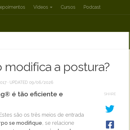
epoimentos
Videos
Cursos
Podcast
 modifica a postura?
017
· UPDATED
09/06/2026
g® é tão eficiente e
SHARE
stes são os três meios de entrada
rpo se modifique
, se relacione