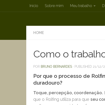
Início
Sobre mim
Meu trabalho
D
Skip to content
HOME
Como o trabalho
POR
BRUNO BERNARDES
· PUBLISHED
21/12/2
Por que o processo de Rolfin
duradouro?
Toque, percepção, coordenação.
E
que o Rolfing utiliza para que
seu co