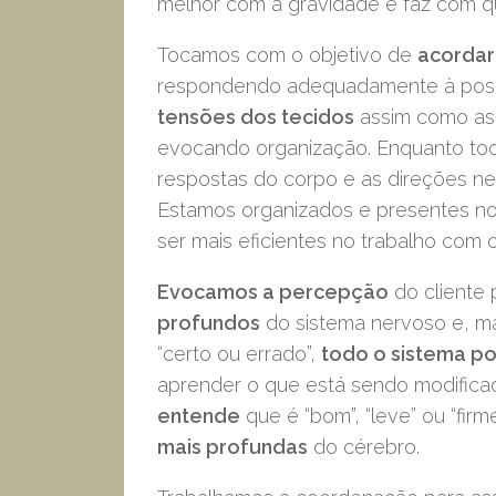
melhor com a gravidade e faz com 
Tocamos com o objetivo de
acordar
respondendo adequadamente à post
tensões dos tecidos
assim como as 
evocando organização. Enquanto to
respostas do corpo e as direções ne
Estamos organizados e presentes n
ser mais eficientes no trabalho com o
Evocamos a percepção
do cliente
profundos
do sistema nervoso e, m
“certo ou errado”,
todo o sistema po
aprender o que está sendo modificad
entende
que é “bom”, “leve” ou “firm
mais profundas
do cérebro.