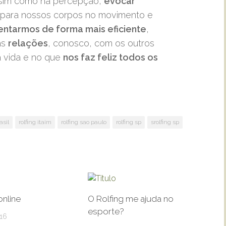
ssim como na percepção,
evocar
do para nossos corpos no movimento e
ntarmos de forma mais eficiente
,
as
relações
, conosco, com os outros
a vida e no que
nos faz feliz todos os
asil
rolfing itaim
rolfing sao paulo
rolfing sp
srolfing sp
nline
O Rolfing me ajuda no
esporte?
16