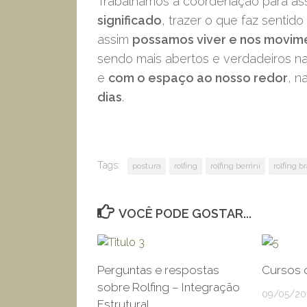
Trabalhamos a coordenação para a
significado
, trazer o que faz senti
assim
possamos viver e nos movime
sendo mais abertos e verdadeiros n
e
com o espaço ao nosso redor
, n
dias
.
Tags:
postura
rolfing
rolfing berrini
rolfing br
VOCÊ PODE GOSTAR...
Perguntas e respostas
Cursos o
sobre Rolfing – Integração
09/05/20
Estrutural