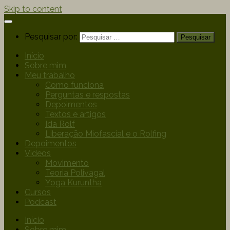
Skip to content
Pesquisar por:
Início
Sobre mim
Meu trabalho
Como funciona
Perguntas e respostas
Depoimentos
Textos e artigos
Ida Rolf
Liberação Miofascial e o Rolfing
Depoimentos
Videos
Movimento
Teoria Polivagal
Yoga Kuruntha
Cursos
Podcast
Início
Sobre mim