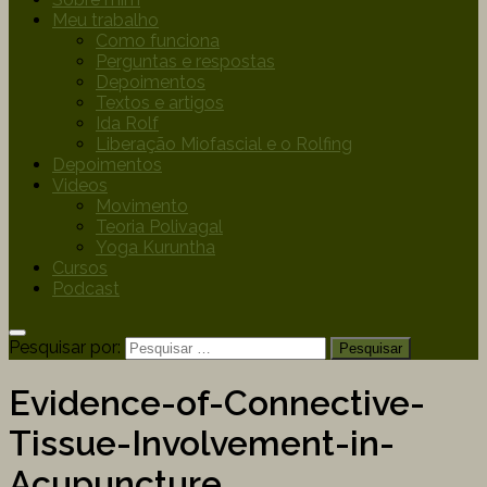
Meu trabalho
Como funciona
Perguntas e respostas
Depoimentos
Textos e artigos
Ida Rolf
Liberação Miofascial e o Rolfing
Depoimentos
Videos
Movimento
Teoria Polivagal
Yoga Kuruntha
Cursos
Podcast
Pesquisar por:
Evidence-of-Connective-
Tissue-Involvement-in-
Acupuncture