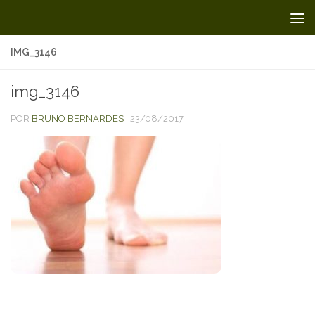
Skip to content
IMG_3146
img_3146
POR
BRUNO BERNARDES
·
23/08/2017