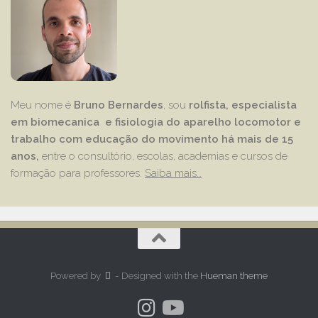
Meu nome é
Bruno Bernardes
, sou
rolfista, especialista
em biomecanica e fisiologia do aparelho locomotor e
trabalho com educação
do movimento há mais de 15
anos,
entre o consultório, escolas, academias e cursos de
formação para professores.
Saiba mais…
Powered by
- Designed with the
Hueman theme