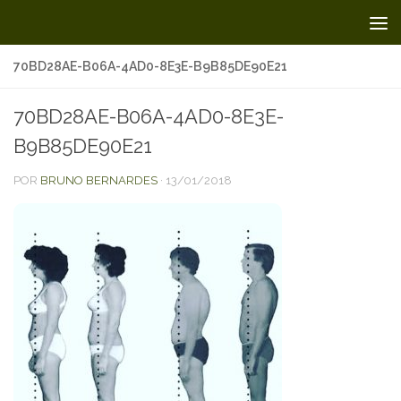
Skip to content
70BD28AE-B06A-4AD0-8E3E-B9B85DE90E21
70BD28AE-B06A-4AD0-8E3E-
B9B85DE90E21
POR
BRUNO BERNARDES
·
13/01/2018