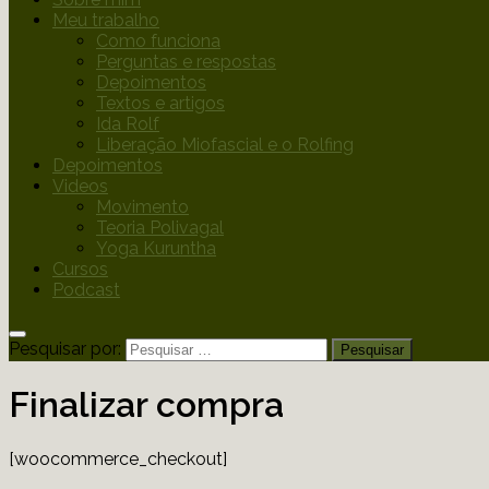
Meu trabalho
Como funciona
Perguntas e respostas
Depoimentos
Textos e artigos
Ida Rolf
Liberação Miofascial e o Rolfing
Depoimentos
Videos
Movimento
Teoria Polivagal
Yoga Kuruntha
Cursos
Podcast
Pesquisar por:
Finalizar compra
[woocommerce_checkout]