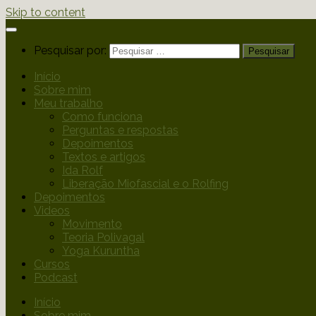
Skip to content
Pesquisar por:
Início
Sobre mim
Meu trabalho
Como funciona
Perguntas e respostas
Depoimentos
Textos e artigos
Ida Rolf
Liberação Miofascial e o Rolfing
Depoimentos
Videos
Movimento
Teoria Polivagal
Yoga Kuruntha
Cursos
Podcast
Início
Sobre mim