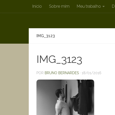
Início
Sobre mim
Meu trabalho
D
Skip to content
IMG_3123
IMG_3123
POR
BRUNO BERNARDES
·
18/01/2016