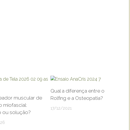
Qual a diferença entre o
ador muscular de
Rolfing e a Osteopatia?
o miofascial:
17/12/2021
o ou solução?
026