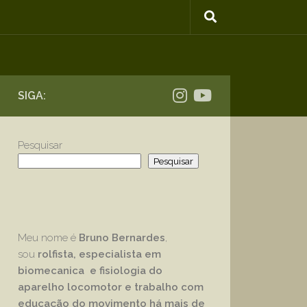
SIGA:
Pesquisar
Pesquisar
Meu nome é
Bruno Bernardes
,
sou
rolfista, especialista em
biomecanica e fisiologia do
aparelho locomotor e trabalho com
educação
do movimento há mais de