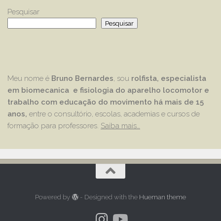
Pesquisar
Pesquisar
Meu nome é
Bruno Bernardes
, sou
rolfista, especialista
em biomecanica e fisiologia do aparelho locomotor e
trabalho com educação
do movimento há mais de 15
anos,
entre o consultório, escolas, academias e cursos de
formação para professores.
Saiba mais…
Powered by
- Designed with the
Hueman theme