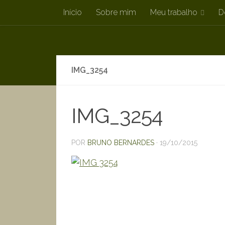
Início
Sobre mim
Meu trabalho
D
Skip to content
IMG_3254
IMG_3254
POR
BRUNO BERNARDES
·
19/10/2015