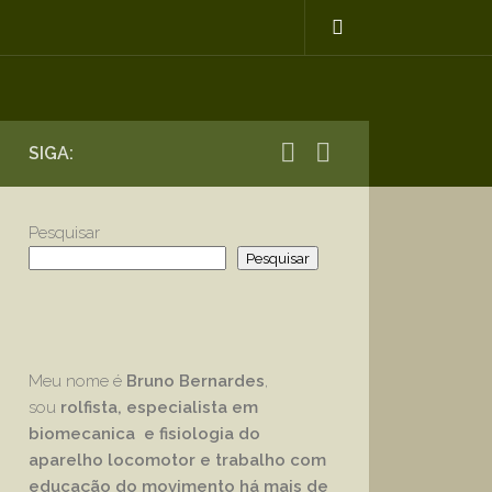
SIGA:
Pesquisar
Pesquisar
Meu nome é
Bruno Bernardes
,
sou
rolfista, especialista em
biomecanica e fisiologia do
aparelho locomotor e trabalho com
educação
do movimento há mais de