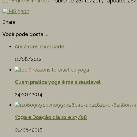
por
Bruno Bernardes
· Published
26/10/2015
· Updated
26/
Share
Você pode gostar...
Amizades e verdade
11/08/2012
Quem pratica yoga é mais saudável
24/01/2014
Yoga e Doação dia 22 e 23/08
01/08/2015