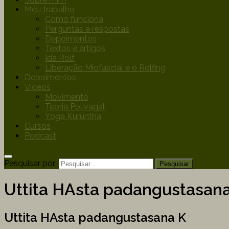
Meu trabalho
Como funciona
Perguntas e respostas
Depoimentos
Textos e artigos
Ida Rolf
Liberação Miofascial e o Rolfing
Depoimentos
Videos
Movimento
Teoria Polivagal
Yoga Kuruntha
Cursos
Podcast
Pesquisar por:
Uttita HAsta padangustasan
Uttita HAsta padangustasana K