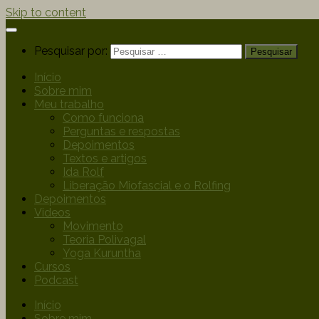
Skip to content
Pesquisar por:
Início
Sobre mim
Meu trabalho
Como funciona
Perguntas e respostas
Depoimentos
Textos e artigos
Ida Rolf
Liberação Miofascial e o Rolfing
Depoimentos
Videos
Movimento
Teoria Polivagal
Yoga Kuruntha
Cursos
Podcast
Início
Sobre mim