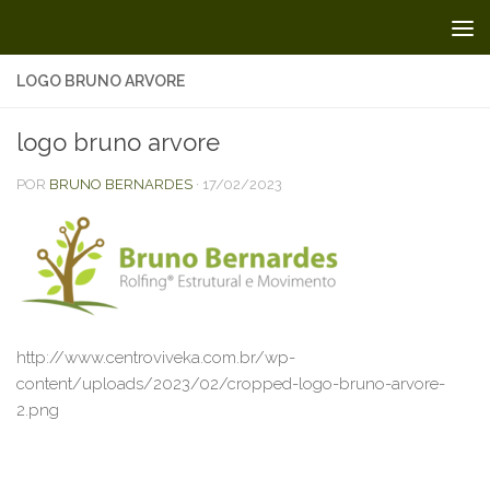
Skip to content
LOGO BRUNO ARVORE
logo bruno arvore
POR
BRUNO BERNARDES
·
17/02/2023
http://www.centroviveka.com.br/wp-
content/uploads/2023/02/cropped-logo-bruno-arvore-
2.png