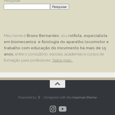
Pesquisar
Pesquisar
Meu nome é
Bruno Bernardes
, sou
rolfista, especialista
em biomecanica e fisiologia do aparelho locomotor e
trabalho com educação
do movimento há mais de 15
anos,
entre o consultório, escolas, academias e cursos de
formação para professores.
Saiba mais…
Powered by
- Designed with the
Hueman theme