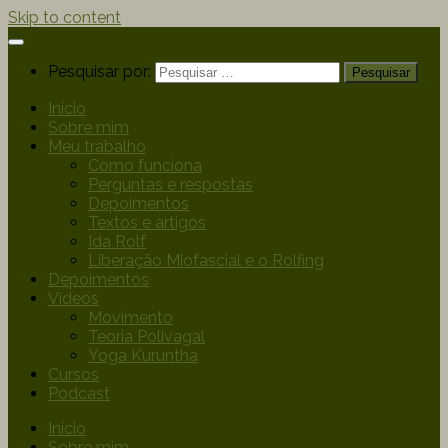
Skip to content
Pesquisar por:
Início
Sobre mim
Meu trabalho
Como funciona
Perguntas e respostas
Depoimentos
Textos e artigos
Ida Rolf
Liberação Miofascial e o Rolfing
Depoimentos
Videos
Movimento
Teoria Polivagal
Yoga Kuruntha
Cursos
Podcast
Início
Sobre mim