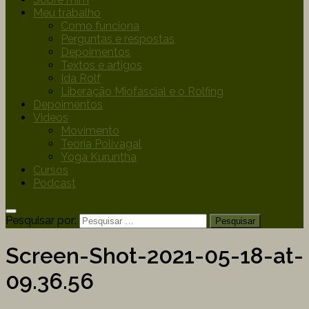
Meu trabalho
Como funciona
Perguntas e respostas
Depoimentos
Textos e artigos
Ida Rolf
Liberação Miofascial e o Rolfing
Depoimentos
Videos
Movimento
Teoria Polivagal
Yoga Kuruntha
Cursos
Podcast
Pesquisar por:
Screen-Shot-2021-05-18-at-
09.36.56