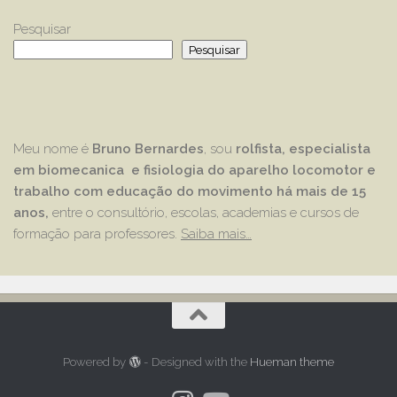
Pesquisar
Pesquisar
Meu nome é
Bruno Bernardes
, sou
rolfista, especialista
em biomecanica e fisiologia do aparelho locomotor e
trabalho com educação
do movimento há mais de 15
anos,
entre o consultório, escolas, academias e cursos de
formação para professores.
Saiba mais…
Powered by
- Designed with the
Hueman theme