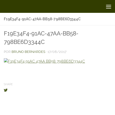
Skip to content
F19E34F4-91AC-47AA-BB58-798BE6D3344C
F19E34F4-91AC-47AA-BB58-
798BE6D3344C
POR
BRUNO BERNARDES
·
17/08/2017
SHARE