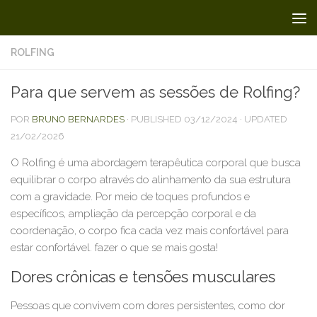
Skip to content
ROLFING
Para que servem as sessões de Rolfing?
POR
BRUNO BERNARDES
· PUBLISHED
03/12/2024
· UPDATED
21/02/2026
O Rolfing é uma abordagem terapêutica corporal que busca
equilibrar o corpo através do alinhamento da sua estrutura
com a gravidade. Por meio de toques profundos e
específicos, ampliação da percepção corporal e da
coordenação, o corpo fica cada vez mais confortável para
estar confortável. fazer o que se mais gosta!
Dores crônicas e tensões musculares
Pessoas que convivem com dores persistentes, como dor