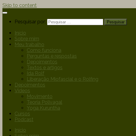
Skip to content
Pesquisar por:
Início
Sobre mim
Meu trabalho
Como funciona
Perguntas e respostas
Depoimentos
Textos e artigos
Ida Rolf
Liberação Miofascial e o Rolfing
Depoimentos
Videos
Movimento
Teoria Polivagal
Yoga Kuruntha
Cursos
Podcast
Início
Sobre mim