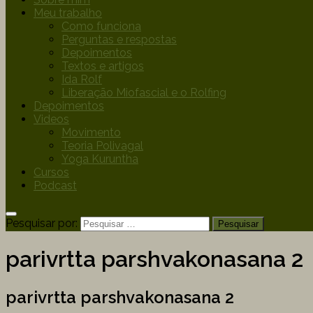
Meu trabalho
Como funciona
Perguntas e respostas
Depoimentos
Textos e artigos
Ida Rolf
Liberação Miofascial e o Rolfing
Depoimentos
Videos
Movimento
Teoria Polivagal
Yoga Kuruntha
Cursos
Podcast
Pesquisar por:
parivrtta parshvakonasana 2
parivrtta parshvakonasana 2