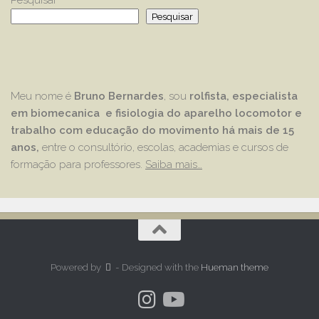
Pesquisar
Pesquisar
Meu nome é
Bruno Bernardes
, sou
rolfista, especialista
em biomecanica e fisiologia do aparelho locomotor e
trabalho com educação
do movimento há mais de 15
anos,
entre o consultório, escolas, academias e cursos de
formação para professores.
Saiba mais…
Powered by
- Designed with the
Hueman theme