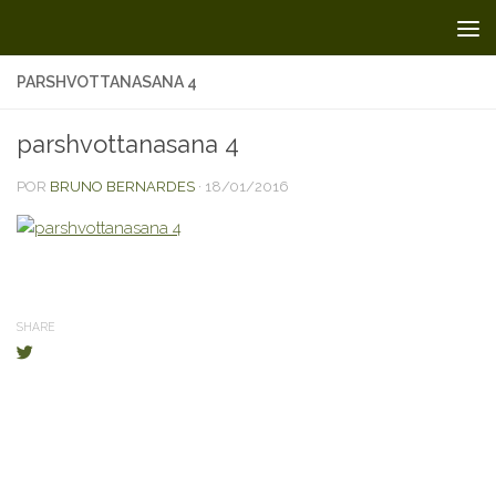
Skip to content
PARSHVOTTANASANA 4
parshvottanasana 4
POR
BRUNO BERNARDES
·
18/01/2016
SHARE