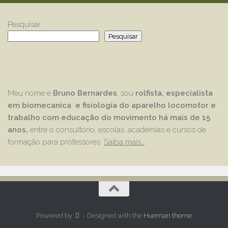
Pesquisar
Pesquisar
Meu nome é
Bruno Bernardes
, sou
rolfista, especialista
em biomecanica e fisiologia do aparelho locomotor e
trabalho com educação
do movimento há mais de 15
anos,
entre o consultório, escolas, academias e cursos de
formação para professores.
Saiba mais…
Powered by
- Designed with the
Hueman theme