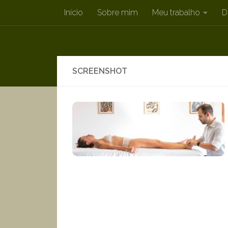
Início
Sobre mim
Meu trabalho
D
Skip to content
SCREENSHOT