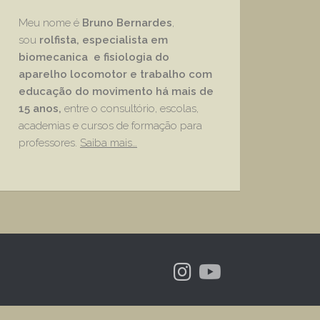
Meu nome é
Bruno Bernardes
,
sou
rolfista, especialista em
biomecanica e fisiologia do
aparelho locomotor e trabalho com
educação
do movimento há mais de
15 anos,
entre o consultório, escolas,
academias e cursos de formação para
professores.
Saiba mais…