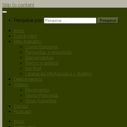
Skip to content
Pesquisar por:
Início
Sobre mim
Meu trabalho
Como funciona
Perguntas e respostas
Depoimentos
Textos e artigos
Ida Rolf
Liberação Miofascial e o Rolfing
Depoimentos
Videos
Movimento
Teoria Polivagal
Yoga Kuruntha
Cursos
Podcast
Início
Sobre mim