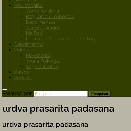
Meu trabalho
Como funciona
Perguntas e respostas
Depoimentos
Textos e artigos
Ida Rolf
Liberação Miofascial e o Rolfing
Depoimentos
Videos
Movimento
Teoria Polivagal
Yoga Kuruntha
Cursos
Podcast
Pesquisar por:
urdva prasarita padasana
urdva prasarita padasana