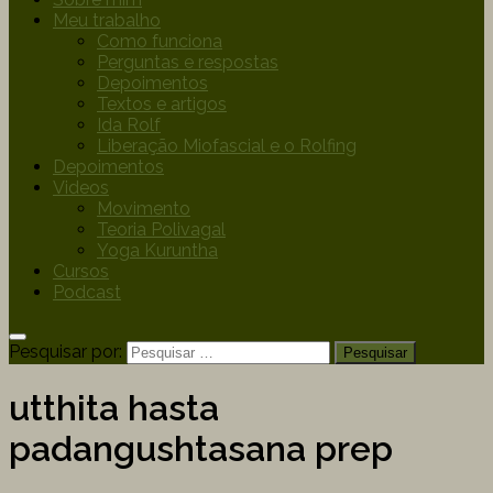
Meu trabalho
Como funciona
Perguntas e respostas
Depoimentos
Textos e artigos
Ida Rolf
Liberação Miofascial e o Rolfing
Depoimentos
Videos
Movimento
Teoria Polivagal
Yoga Kuruntha
Cursos
Podcast
Pesquisar por:
utthita hasta
padangushtasana prep