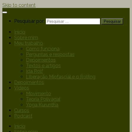
Skip to content
Pesquisar por:
Início
Sobre mim
Meu trabalho
Como funciona
Perguntas e respostas
Depoimentos
Textos e artigos
Ida Rolf
Liberação Miofascial e o Rolfing
Depoimentos
Videos
Movimento
Teoria Polivagal
Yoga Kuruntha
Cursos
Podcast
Início
Sobre mim