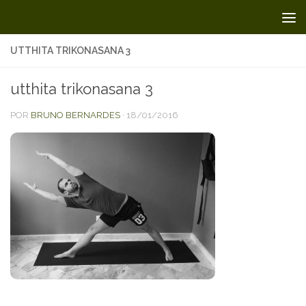
Skip to content
UTTHITA TRIKONASANA 3
utthita trikonasana 3
POR
BRUNO BERNARDES
·
18/01/2016