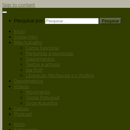
Skip to content
Pesquisar por:
Início
Sobre mim
Meu trabalho
Como funciona
Perguntas e respostas
Depoimentos
Textos e artigos
Ida Rolf
Liberação Miofascial e o Rolfing
Depoimentos
Videos
Movimento
Teoria Polivagal
Yoga Kuruntha
Cursos
Podcast
Início
Sobre mim