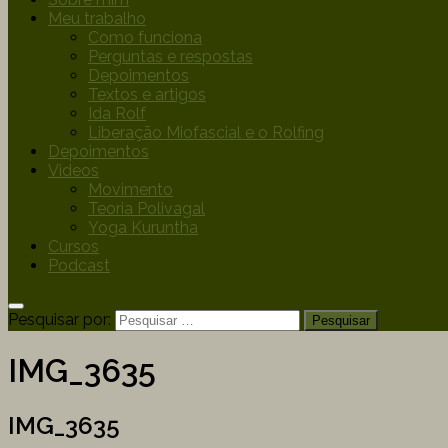
Meu trabalho
Como funciona
Perguntas e respostas
Depoimentos
Textos e artigos
Ida Rolf
Liberação Miofascial e o Rolfing
Depoimentos
Videos
Movimento
Teoria Polivagal
Yoga Kuruntha
Cursos
Podcast
Pesquisar por:
IMG_3635
IMG_3635