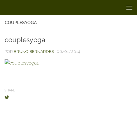
Skip to content
COUPLESYOGA
couplesyoga
POR
BRUNO BERNARDES
·
06/01/2014
SHARE