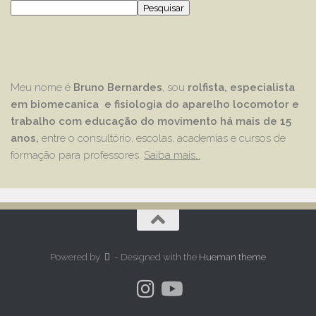
Pesquisar
Meu nome é
Bruno Bernardes
, sou
rolfista, especialista
em biomecanica e fisiologia do aparelho locomotor e
trabalho com educação
do movimento há mais de 15
anos,
entre o consultório, escolas, academias e cursos de
formação para professores.
Saiba mais…
Powered by
- Designed with the
Hueman theme