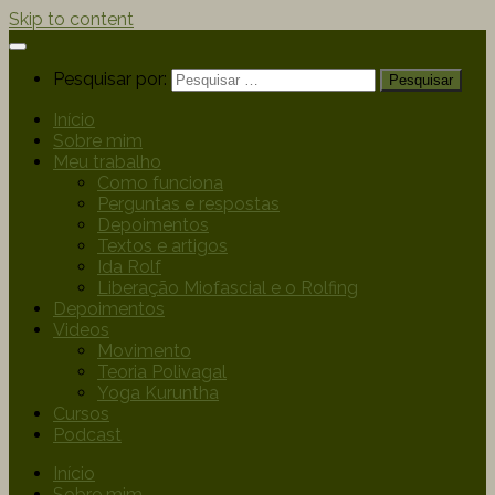
Skip to content
Pesquisar por:
Início
Sobre mim
Meu trabalho
Como funciona
Perguntas e respostas
Depoimentos
Textos e artigos
Ida Rolf
Liberação Miofascial e o Rolfing
Depoimentos
Videos
Movimento
Teoria Polivagal
Yoga Kuruntha
Cursos
Podcast
Início
Sobre mim