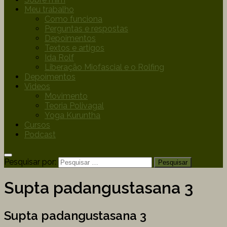
Meu trabalho
Como funciona
Perguntas e respostas
Depoimentos
Textos e artigos
Ida Rolf
Liberação Miofascial e o Rolfing
Depoimentos
Videos
Movimento
Teoria Polivagal
Yoga Kuruntha
Cursos
Podcast
Pesquisar por:
Supta padangustasana 3
Supta padangustasana 3