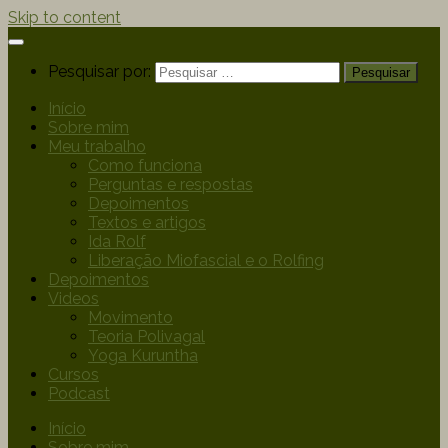
Skip to content
Pesquisar por:
Início
Sobre mim
Meu trabalho
Como funciona
Perguntas e respostas
Depoimentos
Textos e artigos
Ida Rolf
Liberação Miofascial e o Rolfing
Depoimentos
Videos
Movimento
Teoria Polivagal
Yoga Kuruntha
Cursos
Podcast
Início
Sobre mim