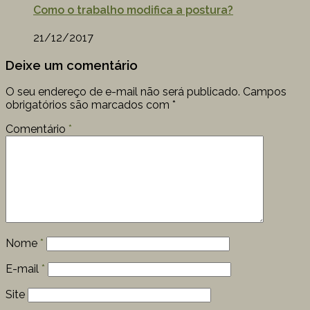
Como o trabalho modifica a postura?
21/12/2017
Deixe um comentário
O seu endereço de e-mail não será publicado.
Campos
obrigatórios são marcados com
*
Comentário
*
Nome
*
E-mail
*
Site