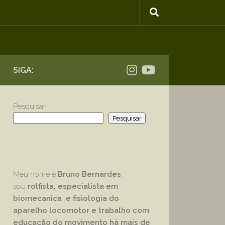
SIGA:
Pesquisar
Pesquisar
Meu nome é
Bruno Bernardes
,
sou
rolfista, especialista em
biomecanica e fisiologia do
aparelho locomotor e trabalho com
educação
do movimento há mais de