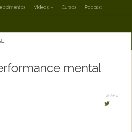
epoimentos
Videos
Cursos
Podcast
AL
erformance mental
SHARE