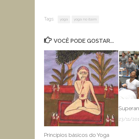
Tags:
yoga
yoga no itaim
VOCÊ PODE GOSTAR...
Superan
23/11/20
Princípios básicos do Yoga