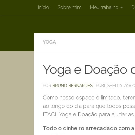
Início
Sobre mim
Meu trabalho
D
Skip to content
YOGA
Yoga e Doação d
POR
BRUNO BERNARDES
· PUBLISHED
01/08/
Como nosso espaço é limitado, tere
ao longo do dia para que todos pos
ITACI! Yoga e Doação para ajudar as 
Todo o dinheiro arrecadado com a 