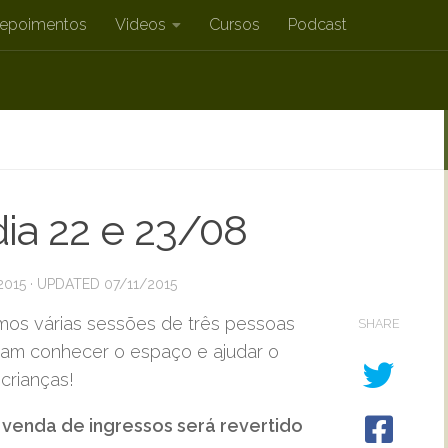
epoimentos
Videos
Cursos
Podcast
ia 22 e 23/08
2015
· UPDATED
07/11/2015
mos várias sessões de três pessoas
SHARE
sam conhecer o espaço e ajudar o
crianças!
venda de ingressos será revertido