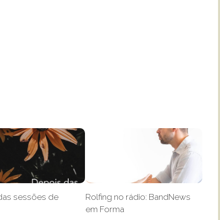
das sessões de
Rolfing no rádio: BandNews
em Forma