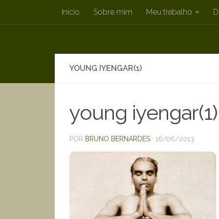
Início
Sobre mim
Meu trabalho
D
Skip to content
YOUNG IYENGAR(1)
young iyengar(1)
POR
BRUNO BERNARDES
·
16/06/2013