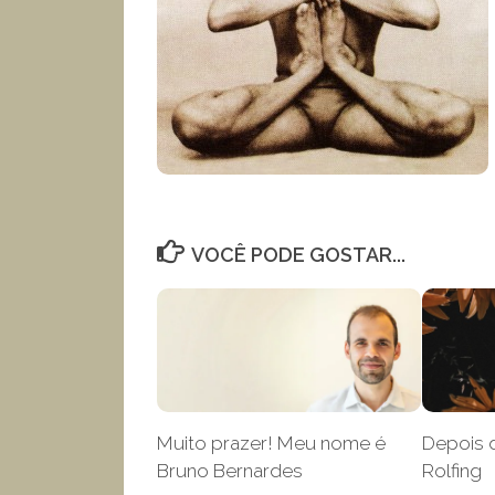
VOCÊ PODE GOSTAR...
Muito prazer! Meu nome é
Depois 
Bruno Bernardes
Rolfing