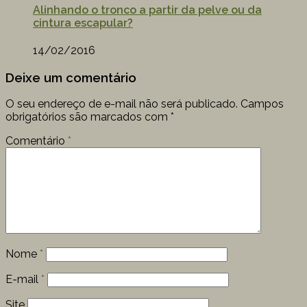
Alinhando o tronco a partir da pelve ou da
cintura escapular?
14/02/2016
Deixe um comentário
O seu endereço de e-mail não será publicado.
Campos
obrigatórios são marcados com
*
Comentário
*
Nome
*
E-mail
*
Site