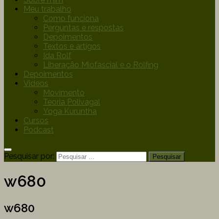
Meu trabalho
Como funciona
Perguntas e respostas
Depoimentos
Textos e artigos
Ida Rolf
Liberação Miofascial e o Rolfing
Depoimentos
Videos
Movimento
Teoria Polivagal
Yoga Kuruntha
Cursos
Podcast
Pesquisar por:
w680
w680