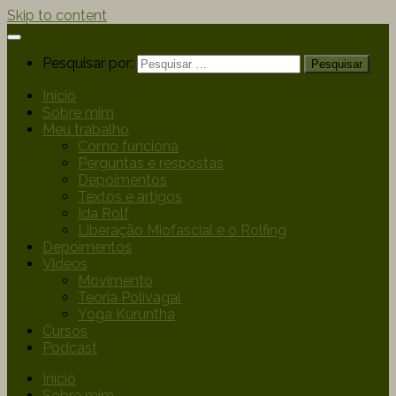
Skip to content
Pesquisar por:
Início
Sobre mim
Meu trabalho
Como funciona
Perguntas e respostas
Depoimentos
Textos e artigos
Ida Rolf
Liberação Miofascial e o Rolfing
Depoimentos
Videos
Movimento
Teoria Polivagal
Yoga Kuruntha
Cursos
Podcast
Início
Sobre mim