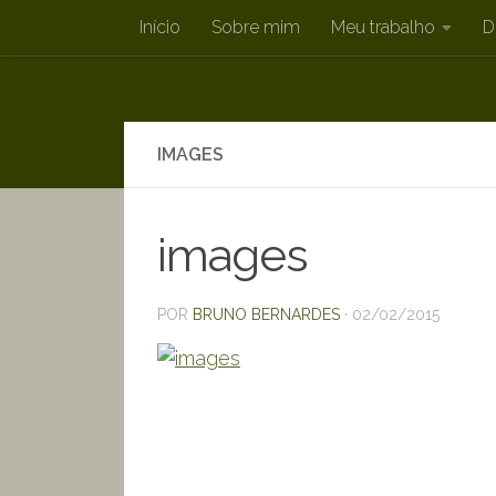
Início
Sobre mim
Meu trabalho
D
Skip to content
IMAGES
images
POR
BRUNO BERNARDES
·
02/02/2015