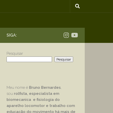
SIGA:
Pesquisar
Pesquisar
Meu nome é
Bruno Bernardes
,
sou
rolfista, especialista em
biomecanica e fisiologia do
aparelho locomotor e trabalho com
educação
do movimento há mais de