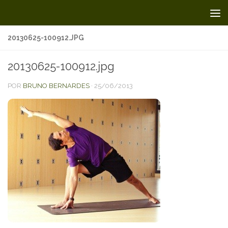
Skip to content
20130625-100912.JPG
20130625-100912.jpg
POR
BRUNO BERNARDES
·
25/06/2013