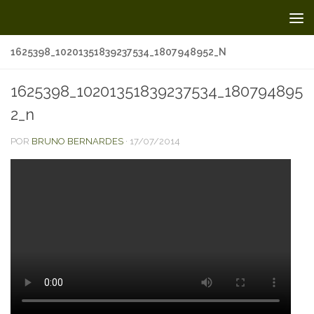
Skip to content
1625398_10201351839237534_1807948952_N
1625398_10201351839237534_180794895
2_n
POR
BRUNO BERNARDES
·
17/07/2014