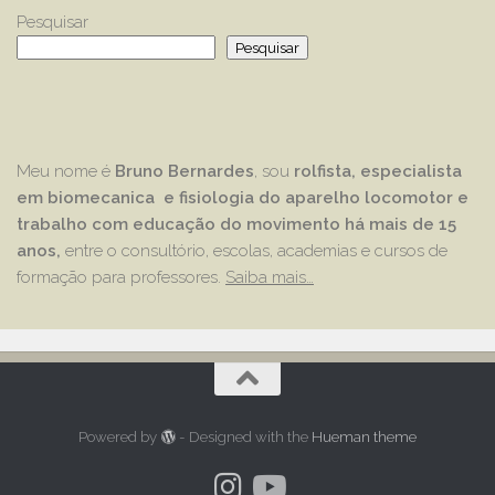
Pesquisar
Pesquisar
Meu nome é
Bruno Bernardes
, sou
rolfista, especialista
em biomecanica e fisiologia do aparelho locomotor e
trabalho com educação
do movimento há mais de 15
anos,
entre o consultório, escolas, academias e cursos de
formação para professores.
Saiba mais…
Powered by
- Designed with the
Hueman theme