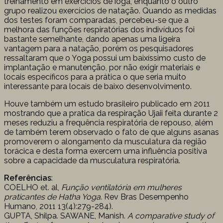
treinamento em exercícios de ioga, enquanto o outro
grupo realizou exercícios de natação. Quando as medidas
dos testes foram comparadas, percebeu-se que a
melhora das funções respiratórias dos indivíduos foi
bastante semelhante, dando apenas uma ligeira
vantagem para a natação, porém os pesquisadores
ressaltaram que o Yoga possui um baixíssimo custo de
implantação e manutenção, por não exigir materiais e
locais específicos para a prática o que seria muito
interessante para locais de baixo desenvolvimento.
Houve também um estudo brasileiro publicado em 2011
mostrando que a pratica da respiração Ujaii feita durante 2
meses reduziu a frequência respiratória de repouso, além
de também terem observado o fato de que alguns asanas
promoverem o alongamento da musculatura da região
torácica e desta forma exercem uma influência positiva
sobre a capacidade da musculatura respiratória.
Referências
:
COELHO et. al,
Função ventilatória em mulheres
praticantes de Hatha Yoga
. Rev Bras Desempenho
Humano, 2011 13(4):279-284).
GUPTA, Shilpa. SAWANE, Manish.
A comparative study of