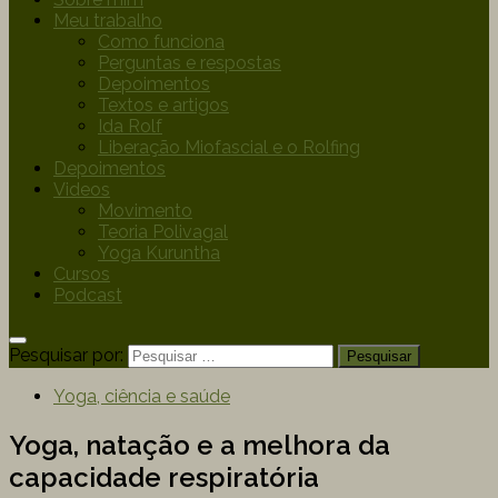
Meu trabalho
Como funciona
Perguntas e respostas
Depoimentos
Textos e artigos
Ida Rolf
Liberação Miofascial e o Rolfing
Depoimentos
Videos
Movimento
Teoria Polivagal
Yoga Kuruntha
Cursos
Podcast
Pesquisar por:
Yoga, ciência e saúde
Yoga, natação e a melhora da
capacidade respiratória