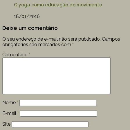
O yoga como educação do movimento
18/01/2016
Deixe um comentário
O seu endereço de e-mail não será publicado.
Campos
obrigatórios são marcados com
*
Comentário
*
Nome
*
E-mail
*
Site