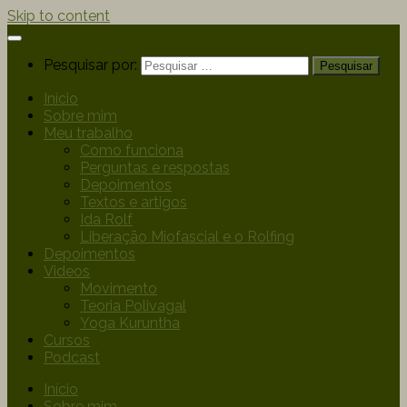
Skip to content
Pesquisar por:
Início
Sobre mim
Meu trabalho
Como funciona
Perguntas e respostas
Depoimentos
Textos e artigos
Ida Rolf
Liberação Miofascial e o Rolfing
Depoimentos
Videos
Movimento
Teoria Polivagal
Yoga Kuruntha
Cursos
Podcast
Início
Sobre mim