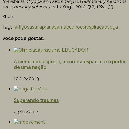
the effects of yoga and swimming on pulmonary functions
on sedentary subjects
. Intl J Yoga, 2012; 5(2):128-133.
Share
Tags:
artigos
asana
pranayama
pulmões
respiração
yoga
Você pode gostar...
A ciência do esporte, a corrida espacial e o poder
de uma nação
12/12/2013
Superando traumas
23/11/2014